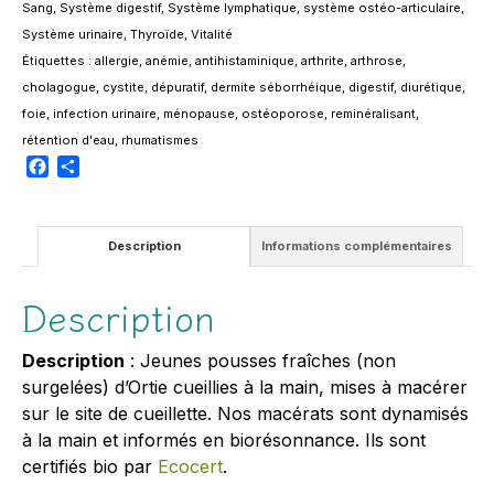
Sang
,
Système digestif
,
Système lymphatique
,
système ostéo-articulaire
,
Système urinaire
,
Thyroïde
,
Vitalité
Étiquettes :
allergie
,
anémie
,
antihistaminique
,
arthrite
,
arthrose
,
cholagogue
,
cystite
,
dépuratif
,
dermite séborrhéique
,
digestif
,
diurétique
,
foie
,
infection urinaire
,
ménopause
,
ostéoporose
,
reminéralisant
,
rétention d'eau
,
rhumatismes
Facebook
Partager
Description
Informations complémentaires
Description
Description
: Jeunes pousses fraîches (non
surgelées) d’Ortie cueillies à la main, mises à macérer
sur le site de cueillette. Nos macérats sont dynamisés
à la main et informés en biorésonnance. Ils sont
certifiés bio par
Ecocert
.