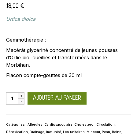
18,00
€
Urtica dioica
Gemmothérapie :
Macérât glycériné concentré de jeunes pousses
d’Ortie bio, cueillies et transformées dans le
Morbihan.
Flacon compte-gouttes de 30 ml
quantité
AJOUTER AU PANIER
de
Ortie
Catégories :
Allergies
,
Cardiovasculaire
,
Cholestérol
,
Circulation
,
Détoxication
,
Drainage
,
Immunité
,
Les unitaires
,
Minceur
,
Peau
,
Reins
,