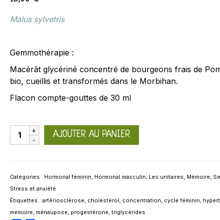
Malus
sylvetris
Gemmothérapie :
Macérât glycériné concentré de bourgeons frais de Po
bio, cueillis et transformés dans le Morbihan.
Flacon compte-gouttes de 30 ml
quantité
AJOUTER AU PANIER
de
Pommier
Catégories :
Hormonal féminin
,
Hormonal masculin
,
Les unitaires
,
Mémoire
,
Se
Stress et anxiété
Étiquettes :
artériosclérose
,
cholestérol
,
concentration
,
cycle féminin
,
hyper
memoire
,
ménaupose
,
progestérone
,
triglycérides