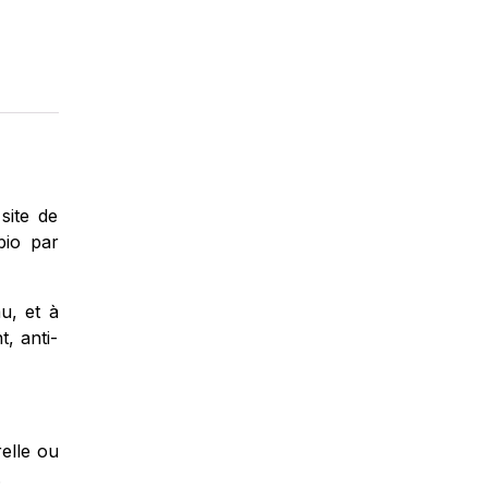
site de
bio par
u, et à
, anti-
relle ou
) …etc.