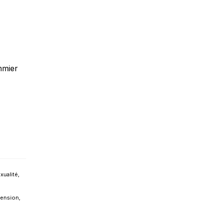
mmier
xualité
,
tension
,